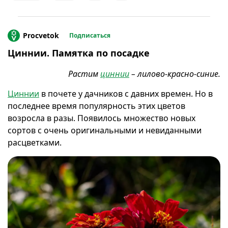
tracy ducasse / Flickr.com
И не только приветливые, еще достаточно
Procvetok
Подписаться
неприхотливые в посадке и в уходе.
Циннии. Памятка по посадке
Чтобы вырастить достойный цветок, надо знать
отдельные предпочтения цинии и стараться
Растим
циннии
– лилово-красно-синие.
придерживаться их.
Циннии
в почете у дачников с давних времен. Но в
последнее время популярность этих цветов
возросла в разы. Появилось множество новых
сортов с очень оригинальными и невиданными
расцветками.