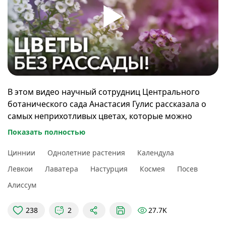
В этом видео научный сотрудниц Центрального
ботанического сада Анастасия Гулис рассказала о
самых неприхотливых цветах, которые можно
посеять без рассады сразу в грунт.
Показать полностью
00:00
Вступление
Циннии
Однолетние растения
Календула
00:34
Календула лекарственная
Левкои
Лаватера
Настурция
Космея
Посев
02:06
Алиссум
27.7K
238
2