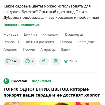
Какие садовые цветы можно использовать для
создания букетов? Опытный цветовод Ольга
Дуброва подобрала для вас красивые и необычные
растения, которые легко сможет вырастить даже
Показать полностью
начинающий цветовод.
Монарда
Циннии
Книфофия
Гладиолусы
00:00
В этом видео
Георгины
Цветы и растения
Семена
Календула
Амарант
Космея
Агератум
Злаки
29.6K
148
2
Procvetok
Подписаться
ТОП-10 ОДНОЛЕТНИХ ЦВЕТОВ, которые
покорят ваше сердце и не доставят хлопот