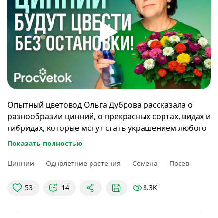
Опытный цветовод Ольга Дуброва рассказала о
разнообразии цинний, о прекрасных сортах, видах и
гибридах, которые могут стать украшением любого
сада. Вы узнаете о нюансах посева циннии на
Показать полностью
рассаду и сразу в открытый грунт, о важных
моментах ухода за растением, как продлить
Циннии
Однолетние растения
Семена
Посев
цветение, а также об особенностях использования в
букетах.
8.3K
53
14
00:00
В этом видео
00:35
Загадка от эксперта