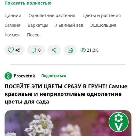
цветет до морозов!
Показать полностью
🌺 Львиный зев. Его цветки оригинальной формы
Циннии
Однолетние растения
Цветы и растения
привлекают целый рой шмелей-опылителей! Растет
Семена
Бархатцы
Львиный зев
Эшшольция
на любой почве, не боится заморозков.
Космея
Посев
🌺 Космея дваждыперистая. Классика среди
однолетников. Нежная и воздушная, быстро украсит
21.3K
45
0
любой цветник.
🌺 Эшшольция калифорнийская. Идеальна для
легкой почвы. Ее яркие желто-оранжевые цветки с
Procvetok
Подписаться
атласными лепестками просто «горят» на солнце!
ПОСЕЙТЕ ЭТИ ЦВЕТЫ СРАЗУ В ГРУНТ! Самые
красивые и неприхотливые однолетние
цветы для сада