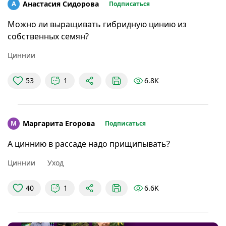
А
Анастасия Сидорова
Подписаться
Можно ли выращивать гибридную цинию из
собственных семян?
Циннии
6.8K
53
1
М
Маргарита Егорова
Подписаться
А циннию в рассаде надо прищипывать?
Циннии
Уход
6.6K
40
1