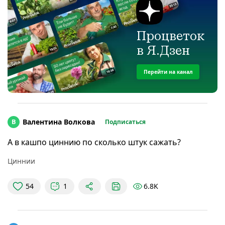
Процветок
в Я.Дзен
Перейти на канал
В
Валентина Волкова
Подписаться
А в кашпо циннию по сколько штук сажать?
Циннии
6.8K
54
1