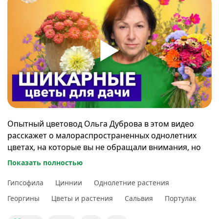
Опытный цветовод Ольга Дуброва в этом видео
расскажет о малораспространенных однолетних
цветах, на которые вы не обращали внимания, но
они однозначно заслуживают места в любом саду.
Показать полностью
Эти цветы пышно цветут, не болеют и не потребуют
много вашего внимания.
Гипсофила
Циннии
Однолетние растения
Георгины
Цветы и растения
Сальвия
Портулак
00:00
Вступление
00:40
Череда ферулолистная