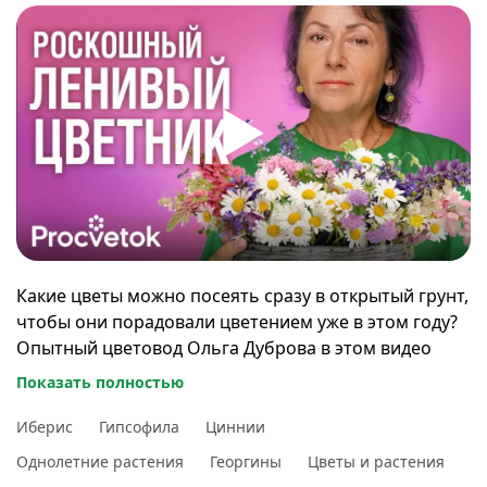
Какие цветы можно посеять сразу в открытый грунт,
чтобы они порадовали цветением уже в этом году?
Опытный цветовод Ольга Дуброва в этом видео
расскажет, какие растения лучше сажать в мае и
Показать полностью
предложит три оригинальных варианта
оформления цветников.
Иберис
Гипсофила
Циннии
Однолетние растения
Георгины
Цветы и растения
00:00
В этом видео