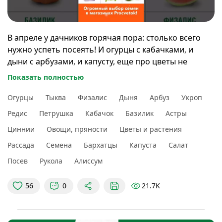
В апреле у дачников горячая пора: столько всего
нужно успеть посеять! И огурцы с кабачками, и
дыни с арбузами, и капусту, еще про цветы не
забыть. И пусть земля в теплице не пустует – там
Показать полностью
посеем зелень до основных культур. Кстати, если
поливать Растим рассаду Procvetok /арт. WB:
Огурцы
Тыква
Физалис
Дыня
Арбуз
Укроп
246832647/, то любая рассада развивается гораздо
Редис
Петрушка
Кабачок
Базилик
Астры
быстрее, получается крепкой, здоровой и
Циннии
Овощи, пряности
Цветы и растения
урожайной!
Рассада
Семена
Бархатцы
Капуста
Салат
А купить семена и всё для сада и огорода можно в
Посев
Рукола
Алиссум
магазинах Procvetok!
🌿 Процветания Вам!
21.7K
56
0
А вы что сеете на рассаду в апреле? Поделитесь в
комментариях!