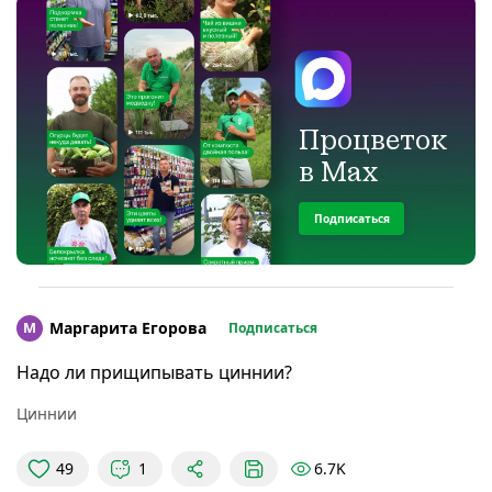
Процветок
в Max
Подписаться
М
Маргарита Егорова
Подписаться
Надо ли прищипывать циннии?
Циннии
6.7K
49
1