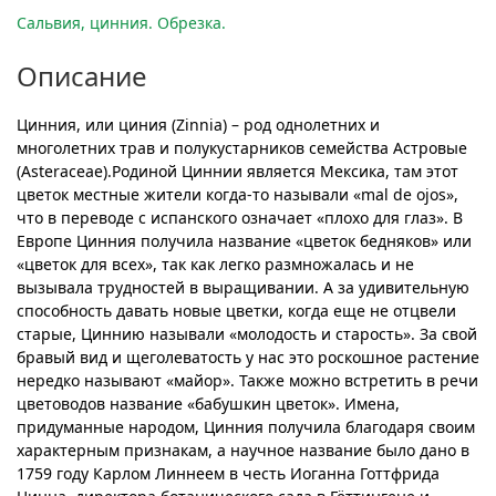
Сальвия, цинния. Обрезка.
Описание
Цинния, или циния (Zinnia) – род однолетних и
многолетних трав и полукустарников семейства Астровые
(Asteraceae).Родиной Циннии является Мексика, там этот
цветок местные жители когда-то называли «mal de ojos»,
что в переводе с испанского означает «плохо для глаз». В
Европе Цинния получила название «цветок бедняков» или
«цветок для всех», так как легко размножалась и не
вызывала трудностей в выращивании. А за удивительную
способность давать новые цветки, когда еще не отцвели
старые, Циннию называли «молодость и старость». За свой
бравый вид и щеголеватость у нас это роскошное растение
нередко называют «майор». Также можно встретить в речи
цветоводов название «бабушкин цветок». Имена,
придуманные народом, Цинния получила благодаря своим
характерным признакам, а научное название было дано в
1759 году Карлом Линнеем в честь Иоганна Готтфрида