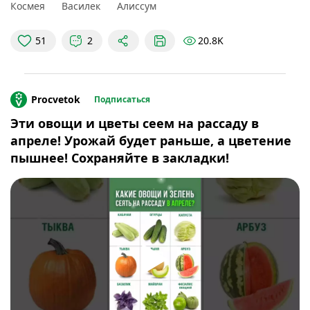
00:40
Белый цветник
Космея
Василек
Алиссум
04:22
Синий цветник
20.8K
51
2
Procvetok
Подписаться
Эти овощи и цветы сеем на рассаду в
апреле! Урожай будет раньше, а цветение
пышнее! Сохраняйте в закладки!