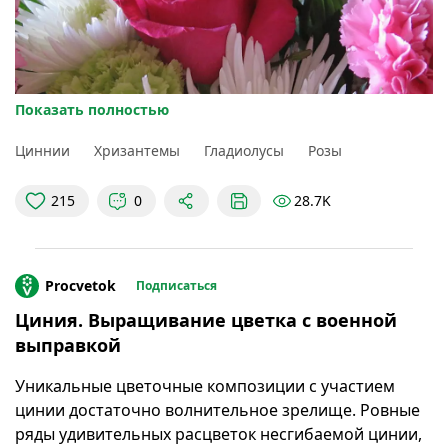
Показать полностью
Циннии
Хризантемы
Гладиолусы
Розы
28.7K
215
0
Quite Adept / Flickr.com
Procvetok
Подписаться
Конечно, всегда выручит цветочный магазин, там
Циния. Выращивание цветка с военной
исполнят любой каприз за ваши деньги, к слову
выправкой
сказать, не совсем маленькие.
Уникальные цветочные композиции с участием
Но зачем тогда дача? Букет, ничуть не уступающий
цинии достаточно волнительное зрелище. Ровные
магазинному, можно составить из цветов, растущих
ряды удивительных расцветок несгибаемой цинии,
на дачном участке.